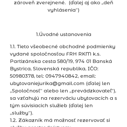
zároveň zverejnené. (ďalej aj ako „deň
vyhlásenia“)
1.Úvodné ustanovenia
1.1. Tieto všeobecné obchodné podmienky
vydané spoločnosťou FRH RKM k.s.
Partizánska cesta 580/19, 974 01 Banská
Bystrica, Slovenská republika, IČO:
50980378, tel: 0947940842, email:
ubytovaniejurika@gmail.com (ďalej len
„Spoločnosť“ alebo len „prevádzkovateľ“),
sa vzťahujú na rezerváciu ubytovacích a s
tým súvisiacich služieb (ďalej len
„služby“).
1.2. Zákazník má možnosť rezervovať si