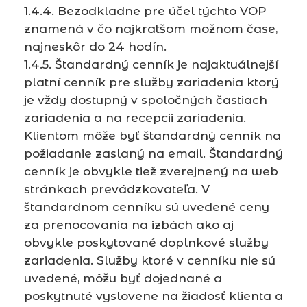
1.4.4. Bezodkladne pre účel týchto VOP
znamená v čo najkratšom možnom čase,
najneskôr do 24 hodín.
1.4.5. Štandardný cenník je najaktuálnejší
platní cenník pre služby zariadenia ktorý
je vždy dostupný v spoločných častiach
zariadenia a na recepcii zariadenia.
Klientom môže byť štandardný cenník na
požiadanie zaslaný na email. Štandardný
cenník je obvykle tiež zverejnený na web
stránkach prevádzkovateľa. V
štandardnom cenníku sú uvedené ceny
za prenocovania na izbách ako aj
obvykle poskytované doplnkové služby
zariadenia. Služby ktoré v cenníku nie sú
uvedené, môžu byť dojednané a
poskytnuté vyslovene na žiadosť klienta a