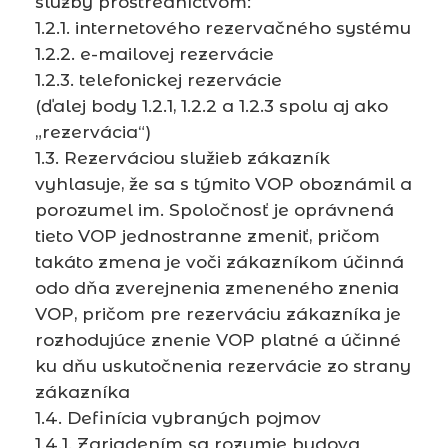
služby prostredníctvom:
1.2.1. internetového rezervačného systému
1.2.2. e-mailovej rezervácie
1.2.3. telefonickej rezervácie
(ďalej body 1.2.1, 1.2.2 a 1.2.3 spolu aj ako
„rezervácia“)
1.3. Rezerváciou služieb zákazník
vyhlasuje, že sa s týmito VOP oboznámil a
porozumel im. Spoločnosť je oprávnená
tieto VOP jednostranne zmeniť, pričom
takáto zmena je voči zákazníkom účinná
odo dňa zverejnenia zmeneného znenia
VOP, pričom pre rezerváciu zákazníka je
rozhodujúce znenie VOP platné a účinné
ku dňu uskutočnenia rezervácie zo strany
zákazníka
1.4. Definícia vybraných pojmov
1.4.1. Zariadením sa rozumie budova