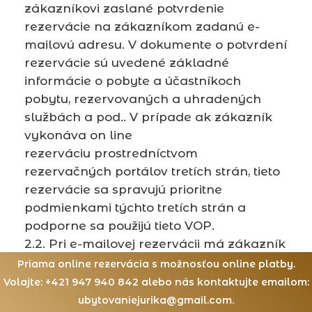
zákazníkovi zaslané potvrdenie
rezervácie na zákazníkom zadanú e-
mailovú adresu. V dokumente o potvrdení
rezervácie sú uvedené základné
informácie o pobyte a účastníkoch
pobytu, rezervovaných a uhradených
službách a pod.. V prípade ak zákazník
vykonáva on line
rezerváciu prostredníctvom
rezervačných portálov tretích strán, tieto
rezervácie sa spravujú prioritne
podmienkami týchto tretích strán a
podporne sa použijú tieto VOP.
2.2. Pri e-mailovej rezervácii má zákazník
možnosť kontaktovať prevádzkovateľa e-
Priama online rezervácia s možnosťou online platby.
mailom na e- mailové adresy zverejnené
Volajte: +421 947 940 842 alebo nás kontaktujte emailom:
na internetových stránkach
ubytovaniejurika@gmail.com.