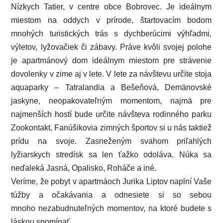
Nízkych Tatier, v centre obce Bobrovec. Je ideálnym
miestom na oddych v prírode, štartovacím bodom
mnohých turistických trás s dychberúcimi výhľadmi,
výletov, lyžovačiek či zábavy. Práve kvôli svojej polohe
je apartmánový dom ideálnym miestom pre strávenie
dovolenky v zime aj v lete. V lete za návštevu určite stoja
aquaparky
– Tatralandia a Bešeňová, Demänovské
jaskyne, neopakovateľným momentom, najmä pre
najmenších hostí bude určite návšteva rodinného parku
Zookontakt
.
Fanúšikovia zimných športov si u nás taktiež
prídu na svoje. Zasneženým svahom priľahlých
lyžiarskych stredísk sa len ťažko odoláva. Núka sa
neďaleká Jasná, Opalisko, Roháče
a iné.
Veríme, že pobyt v apartmáoch Jurika Liptov naplní Vaše
túžby a očakávania a odnesiete si so sebou
mnoho nezabudnuteľných momentov, na ktoré budete s
láskou spomínať.