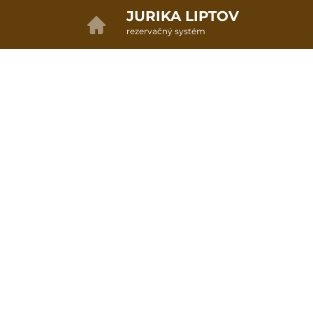
JURIKA LIPTOV
rezervačný systém
2. ODOSLANIE OBJEDNÁVKY
Darčekové poukazy
Vyberte si z dostupných darčekových poukazov
Všetky darčeky
6
Pobytové poukazy
6
100,00 EUR