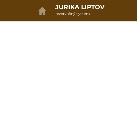
JURIKA LIPTOV
rezervačný systém
2. ODOSLANIE OBJEDNÁVKY
Objednávka poukazu
Vyplňte nevyhnutné údaje pre odoslanie objednávky